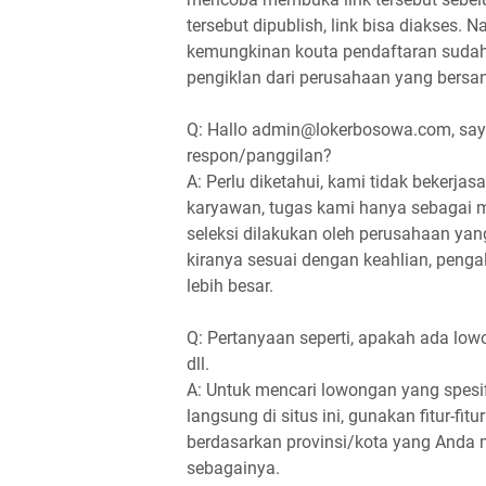
tersebut dipublish, link bisa diakses.
kemungkinan kouta pendaftaran sudah t
pengiklan dari perusahaan yang bersa
Q: Hallo admin@lokerbosowa.com, saya
respon/panggilan?
A: Perlu diketahui, kami tidak bekerj
karyawan, tugas kami hanya sebagai
seleksi dilakukan oleh perusahaan yan
kiranya sesuai dengan keahlian, pengal
lebih besar.
Q: Pertanyaan seperti, apakah ada lowo
dll.
A: Untuk mencari lowongan yang spesif
langsung di situs ini, gunakan fitur-f
berdasarkan provinsi/kota yang Anda ma
sebagainya.