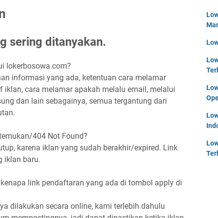
n
Low
Man
 sering ditanyakan.
Low
Low
ui lokerbosowa.com?
Ter
an informasi yang ada, ketentuan cara melamar
Low
f iklan, cara melamar apakah melalu email, melalui
Ope
gsung dan lain sebagainya, semua tergantung dari
tan.
Low
Ind
ditemukan/404 Not Found?
Low
tup, karena iklan yang sudah berakhir/expired. Link
Ter
 iklan baru.
 kenapa link pendaftaran yang ada di tombol apply di
a dilakukan secara online, kami terlebih dahulu
m mempostingnya, jadi dapat dipastikan ketika iklan