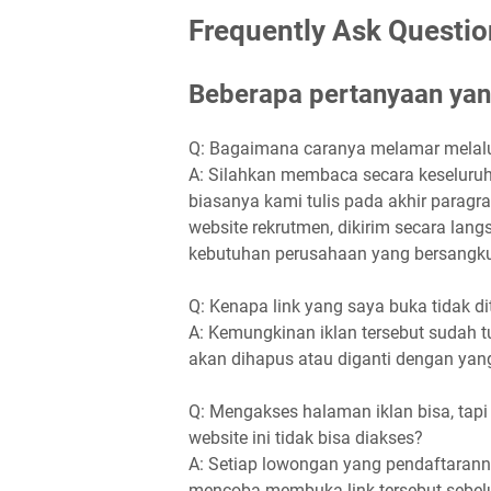
Frequently Ask Questio
Beberapa pertanyaan yang
Q: Bagaimana caranya melamar melal
A: Silahkan membaca secara keseluruh
biasanya kami tulis pada akhir paragra
website rekrutmen, dikirim secara lan
kebutuhan perusahaan yang bersangku
Q: Kenapa link yang saya buka tidak 
A: Kemungkinan iklan tersebut sudah tu
akan dihapus atau diganti dengan yang
Q: Mengakses halaman iklan bisa, tapi
website ini tidak bisa diakses?
A: Setiap lowongan yang pendaftaranny
mencoba membuka link tersebut sebelu