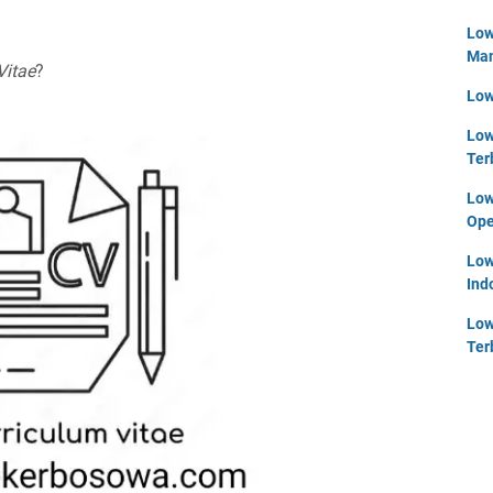
Low
Man
Vitae
?
Low
Low
Ter
Low
Ope
Low
Ind
Low
Ter