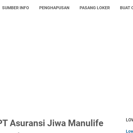
SUMBER INFO
PENGHAPUSAN
PASANG LOKER
BUAT 
LO
T Asuransi Jiwa Manulife
Low