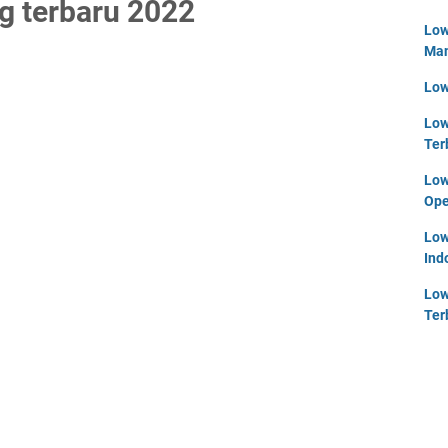
g terbaru 2022
Low
Man
Low
Low
Ter
Low
Ope
Low
Ind
Low
Ter